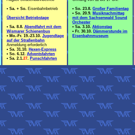
•
Sa. + So.
Eisenbahnbetrieb
•
So. 23.8.
Großer Familientag
•
So. 20.9.
Musiknachmittag
Übersicht Betriebstage
mit dem Sachsenwald Sound
Orchester
•
Sa. 8.8.
Abendfahrt mit dem
•
Sa. 3.10.
Aktionstag
Wismarer Schienenbus
•
Fr. 30.10.
Dämmerstunde im
•
Mo.-Fr. 19.-23.10.
Jugendtage
Eisenbahnmuseum
auf der Straßenbahn
Anmeldung erforderlich
•
Sa. 31.10.
Hexen-Express
•
So. 6.12.
Adventsfahrten
•
Sa. 2.1.
27
.
Punschfahrten