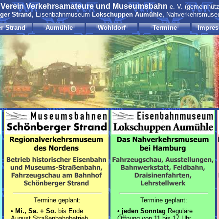
Verein Verkehrsamateure und Museumsbahn
m
e. V. (gemeinnütz
ger Strand,
Eisenbahnmuseum
Lokschuppen Aumühle,
Nahverkehrsmus
r Strand
Aumühle
Wohldorf
Termine
Impres
Termine geplant:
Termine geplant:
•
Mi., Sa. + So.
bis Ende
•
jeden Sonntag
Reguläre
August Straßenbahnbetrieb
Öffnung von 11 bis 17 Uhr.