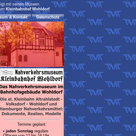
ig) mit seinen Museen
eum
Kleinbahnhof Wohldorf
sum & Kontakt
Datenschutz
Termine geplant:
•
jeden Sonntag
reguläre
Öffnung von 12 bis 16 Uhr.