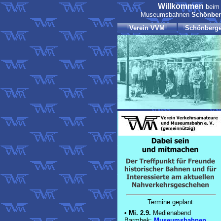
Willkommen
bei
Museumsbahnen
Schönber
Verein VVM
Schönberge
Termine geplant:
•
Mi. 2.9.
Medienabend
Barmbek:
Museumsbahnen