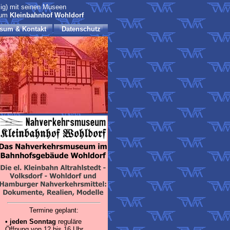
ig) mit seinen Museen
eum
Kleinbahnhof Wohldorf
sum & Kontakt
Datenschutz
Termine geplant:
•
jeden Sonntag
reguläre
Öffnung von 12 bis 16 Uhr.