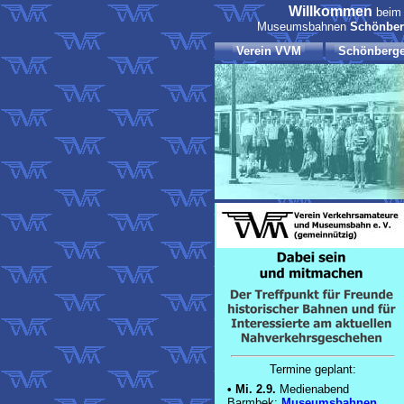
Willkommen
bei
Museumsbahnen
Schönber
Verein VVM
Schönberge
Termine geplant:
•
Mi. 2.9.
Medienabend
Barmbek:
Museumsbahnen