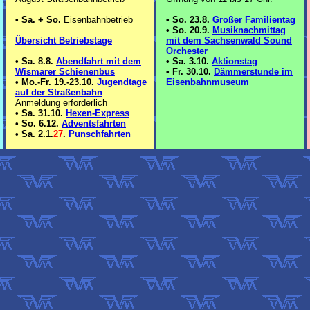
•
Sa. + So.
Eisenbahnbetrieb
•
So. 23.8.
Großer Familientag
•
So. 20.9.
Musiknachmittag
Übersicht Betriebstage
mit dem Sachsenwald Sound
Orchester
•
Sa. 8.8.
Abendfahrt mit dem
•
Sa. 3.10.
Aktionstag
Wismarer Schienenbus
•
Fr. 30.10.
Dämmerstunde im
•
Mo.-Fr. 19.-23.10.
Jugendtage
Eisenbahnmuseum
auf der Straßenbahn
Anmeldung erforderlich
•
Sa. 31.10.
Hexen-Express
•
So. 6.12.
Adventsfahrten
•
Sa. 2.1.
27
.
Punschfahrten