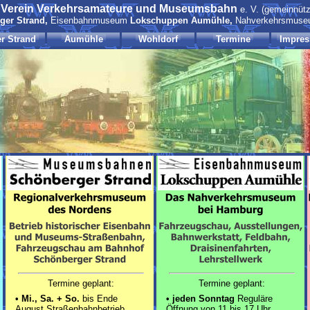
Verein Verkehrsamateure und Museumsbahn
m
e. V. (gemeinnütz
ger Strand,
Eisenbahnmuseum
Lokschuppen Aumühle,
Nahverkehrsmus
r Strand
Aumühle
Wohldorf
Termine
Impres
Termine geplant:
Termine geplant:
•
Mi., Sa. + So.
bis Ende
•
jeden Sonntag
Reguläre
August Straßenbahnbetrieb
Öffnung von 11 bis 17 Uhr.