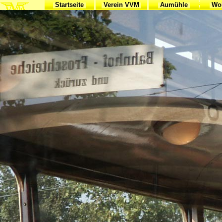
Startseite
Verein VVM
Aumühle
Woh