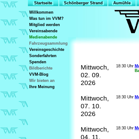
Startseite
Schönberger Strand
Aumühle
Willkommen
Was tun im VVM?
Mitglied werden
Vereinsabende
Medienabende
Fahrzeugsammlung
Vereinsgeschichte
Sonderfahrten
Spenden
Mittwoch,
18:30 Uhr
M
Bildberichte
B
02. 09.
VVM-Blog
Wir bieten an
2026
Ihre Meinung
Mittwoch,
18:30 Uhr
M
07. 10.
2026
Mittwoch,
18:30 Uhr
M
04. 11.