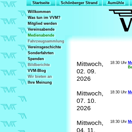
Startseite
Schönberger Strand
Aumühle
Willkommen
Was tun im VVM?
Mitglied werden
Vereinsabende
Medienabende
Fahrzeugsammlung
Vereinsgeschichte
Sonderfahrten
Spenden
Mittwoch,
18:30 Uhr
M
Bildberichte
B
02. 09.
VVM-Blog
Wir bieten an
2026
Ihre Meinung
Mittwoch,
18:30 Uhr
M
07. 10.
2026
Mittwoch,
18:30 Uhr
M
04. 11.