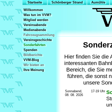
Startseite
Schönberger Strand
Aumühle
Willkommen
Was tun im VVM?
Mitglied werden
Vereinsabende
Medienabende
Fahrzeugsammlung
Vereinsgeschichte
Sonderz
Sonderfahrten
Spenden
Bildberichte
Hier finden Sie di
VVM-Blog
interessanten Bahn
Wir bieten an
Bereich, die Sie m
Ihre Meinung
führen, die sonst 
unsere Sond
Sonnabend,
17-19 Uhr
Sc
08. 08. 2026
St
u