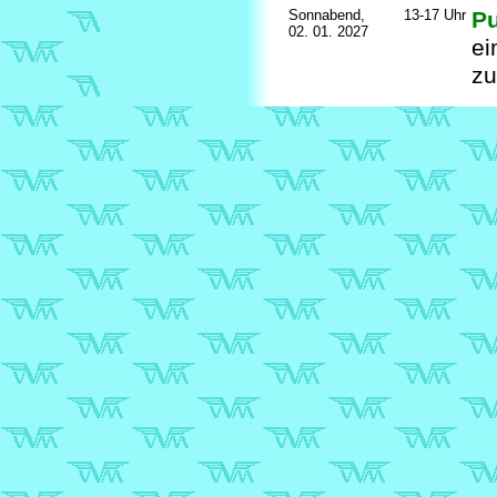
Sonnabend,
13-17 Uhr
Pu
02. 01. 2027
ei
z