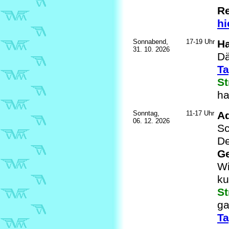
Re
hi
Sonnabend,
17-19 Uhr
H
31. 10. 2026
Dä
Ta
S
ha
Sonntag,
11-17 Uhr
Ad
06. 12. 2026
Sc
D
G
Wi
ku
St
ga
Ta