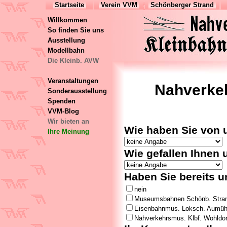
Startseite
Verein VVM
Schönberger Strand
Willkommen
So finden Sie uns
Ausstellung
Modellbahn
Die Kleinb. AVW
Veranstaltungen
Nahverkeh
Sonderausstellung
Spenden
VVM-Blog
Wir bieten an
Wie haben Sie von u
Ihre Meinung
Wie gefallen Ihnen 
Haben Sie bereits 
nein
Museumsbahnen Schönb. Stra
Eisenbahnmus. Loksch. Aumüh
Nahverkehrsmus. Klbf. Wohldor