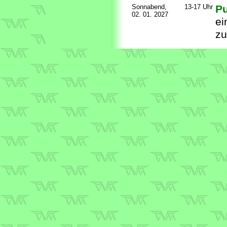
Sonnabend,
13-17 Uhr
Pu
02. 01. 2027
ei
z