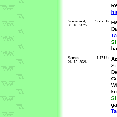
Re
hi
Sonnabend,
17-19 Uhr
H
31. 10. 2026
Dä
Ta
S
ha
Sonntag,
11-17 Uhr
Ad
06. 12. 2026
Sc
D
G
Wi
ku
St
ga
Ta