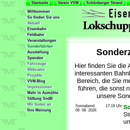
Startseite
Verein VVM
Schönberger Strand
Willkommen
So finden Sie uns
Aktuell
Eisenbahn
Feldbahn
Veranstaltungen
Sonderfahrten
Sonderz
Ausstellung
Spenden
Fahrzeuge
Hier finden Sie di
Webcams
interessanten Bahn
Projekte
Bereich, die Sie m
VVM-Blog
Impressionen
führen, die sonst 
Mehr in Aumühle
unsere Sond
Stiftung SndB
Wir bieten an
Sonnabend,
17-19 Uhr
Sc
Ihre Meinung
08. 08. 2026
St
u