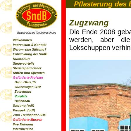
Pflasterung des
Zugzwang
Die Ende 2008 geb
Gemeinnützige Treuhandstiftung
werden, aber die
Willkommen
Impressum & Kontakt
Lokschuppen verhind
Warum eine Stiftung?
Entwicklung der SndB
Kuratorium
Steuervorteile
Steuersparrechner
Stiften und Spenden
Geförderte Projekte
Dach Gleis 15
Güterwagen G10
Zuwegung
Vorplatz
Hallenbau
Satzung (pdf)
Prospekt (pdf)
Zum Treuhänder SDE
Geförderte Museen
Ihre Meinung
Internbereich